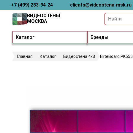
+7 (499) 283-94-24
clients@videostena-msk.ru
ВИДЕОСТЕНЫ
МОСКВА
Каталог
Бренды
Главная
Каталог
Видеостена 4х3
EliteBoard PK55