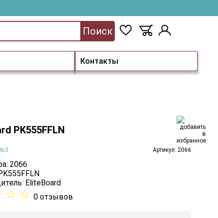
Поиск
Контакты
ard PK555FFLN
4х3
Артикул: 2066
а: 2066
 PK555FFLN
итель:
EliteBoard
☆
☆
☆
0 отзывов