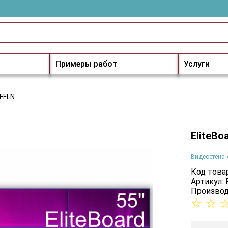
Примеры работ
Услуги
5FFLN
EliteBo
Видеостена 
Код товар
Артикул:
Производ
☆
☆