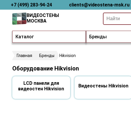
+7 (499) 283-94-24
clients@videostena-msk.ru
ВИДЕОСТЕНЫ
МОСКВА
Каталог
Бренды
Главная
Бренды
Hikvision
Оборудование Hikvision
LCD панели для
Видеостены Hikvision
видеостен Hikvision