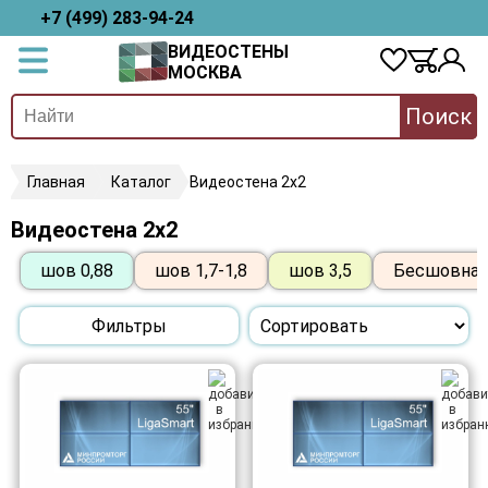
+7 (499) 283-94-24
ВИДЕОСТЕНЫ
МОСКВА
Поиск
Главная
Каталог
Видеостена 2x2
Видеостена 2x2
шов 0,88
шов 1,7-1,8
шов 3,5
Бесшовная
Фильтры