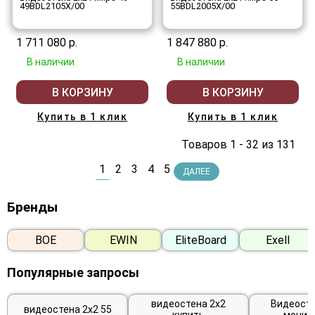
49BDL2105X/00
55BDL2005X/00
1 711 080 р.
1 847 880 р.
В наличии
В наличии
В КОРЗИНУ
В КОРЗИНУ
Купить в 1 клик
Купить в 1 клик
Товаров 1 - 32 из 131
1
2
3
4
5
ДАЛЕЕ
Бренды
BOE
EWIN
EliteBoard
Exell
Популярные запросы
видеостена 2х2
Видеосте
видеостена 2х2 55