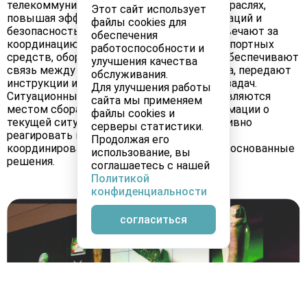
телекоммуникаций, медицины и других отраслях,
Этот сайт использует
повышая эффективность работы организаций и
файлы cookies для
безопасность. Диспетчерские центры отвечают за
обеспечения
координацию и контроль различных транспортных
работоспособности и
средств, оборудования и персонала. Они обеспечивают
улучшения качества
связь между всеми участниками процесса, передают
обслуживания.
инструкции и контролируют выполнение задач.
Для улучшения работы
Ситуационные центры, в свою очередь, являются
сайта мы применяем
местом сбора, анализа и обработки информации о
файлы cookies и
текущей ситуации. Они позволяют оперативно
серверы статистики.
реагировать на возникающие проблемы,
Продолжая его
координировать действия и принимать обоснованные
использование, вы
решения.
соглашаетесь с нашей
Политикой
конфиденциальности
согласиться