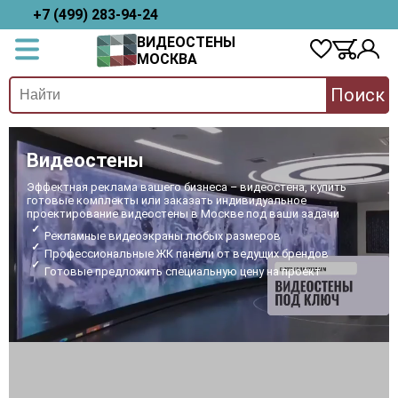
+7 (499) 283-94-24
ВИДЕОСТЕНЫ
МОСКВА
Поиск
Видеостены
Эффектная реклама вашего бизнеса – видеостена, купить
готовые комплекты или заказать индивидуальное
проектирование видеостены в Москве под ваши задачи
Рекламные видеоэкраны любых размеров
Профессиональные ЖК панели от ведущих брендов
Готовые предложить специальную цену на проект