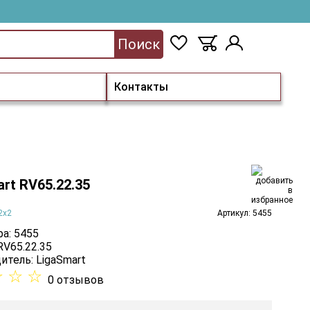
Поиск
Контакты
rt RV65.22.35
2x2
Артикул: 5455
а: 5455
RV65.22.35
итель:
LigaSmart
☆
☆
☆
0 отзывов