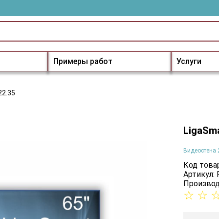
Примеры работ
Услуги
22.35
LigaSma
Видеостена 
Код товар
Артикул: 
Производ
☆
☆