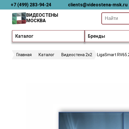
+7 (499) 283-94-24
clients@videostena-msk.ru
ВИДЕОСТЕНЫ
МОСКВА
Каталог
Бренды
Главная
Каталог
Видеостена 2x2
LigaSmart RV65.