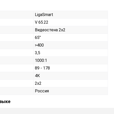
LigaSmart
V 65.22
Видеостена 2х2
65"
>400
3,5
1000:1
89 - 178
4К
2x2
Россия
языке