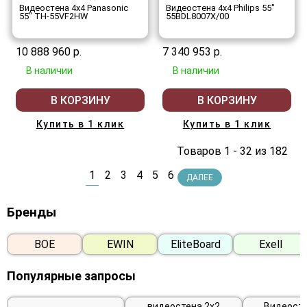
Видеостена 4x4 Panasonic
Видеостена 4x4 Philips 55"
55" TH-55VF2HW
55BDL8007X/00
10 888 960 р.
7 340 953 р.
В наличии
В наличии
В КОРЗИНУ
В КОРЗИНУ
Купить в 1 клик
Купить в 1 клик
Товаров 1 - 32 из 182
1
2
3
4
5
6
ДАЛЕЕ
Бренды
BOE
EWIN
EliteBoard
Exell
Популярные запросы
видеостена 2х2
Видеосте