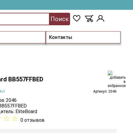
Поиск
Контакты
oard BB557FFBED
4х3
Артикул: 2046
а: 2046
 BB557FFBED
итель:
EliteBoard
☆
☆
☆
0 отзывов