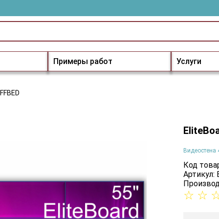
Примеры работ
Услуги
7FFBED
EliteB
Видеостена 
Код товар
Артикул:
Производ
☆
☆