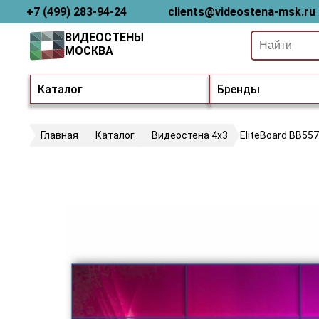
+7 (499) 283-94-24
clients@videostena-msk.ru
ВИДЕОСТЕНЫ
МОСКВА
Каталог
Бренды
Главная
Каталог
Видеостена 4х3
EliteBoard BB55