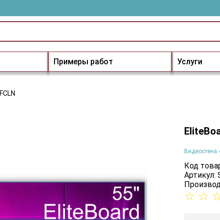
Примеры работ
Услуги
5FCLN
EliteBo
Видеостена 
Код товар
Артикул:
Производ
☆
☆