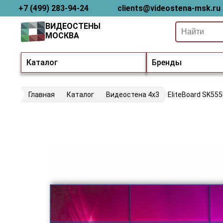
+7 (499) 283-94-24
clients@videostena-msk.ru
ВИДЕОСТЕНЫ
МОСКВА
Каталог
Бренды
Главная
Каталог
Видеостена 4х3
EliteBoard SK55