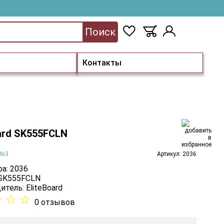
Поиск
Контакты
ard SK555FCLN
4х3
Артикул: 2036
а: 2036
 SK555FCLN
итель:
EliteBoard
☆
☆
☆
0 отзывов