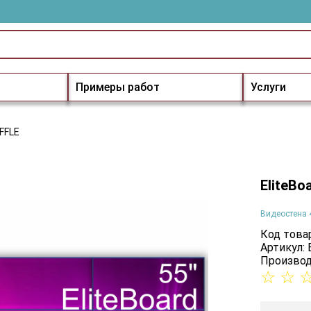
Примеры работ
Услуги
7FFLE
EliteBo
Видеостена 
Код товар
Артикул:
Производ
☆
☆