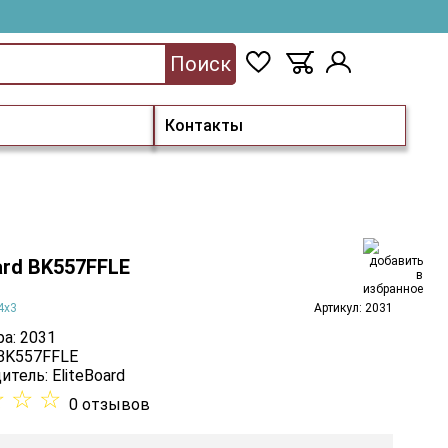
Поиск
Контакты
ard BK557FFLE
4х3
Артикул: 2031
а: 2031
 BK557FFLE
итель:
EliteBoard
☆
☆
☆
0 отзывов