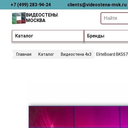
+7 (499) 283-94-24
clients@videostena-msk.ru
ВИДЕОСТЕНЫ
МОСКВА
Каталог
Бренды
Главная
Каталог
Видеостена 4х3
EliteBoard BK55