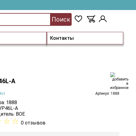
Поиск
Контакты
46L-A
4х3
Артикул: 1888
а: 1888
 VP46L-A
итель:
BOE
☆
☆
☆
0 отзывов