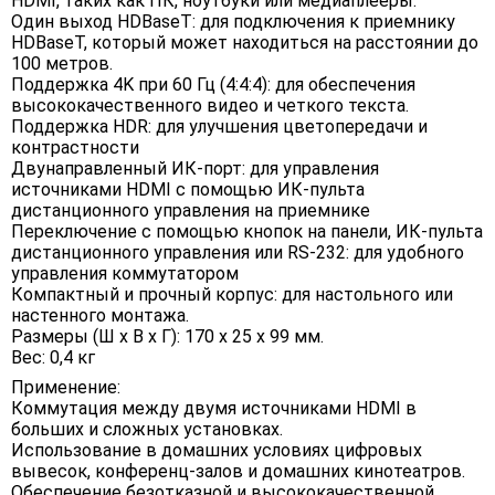
HDMI, таких как ПК, ноутбуки или медиаплееры.
Один выход HDBaseT: для подключения к приемнику
HDBaseT, который может находиться на расстоянии до
100 метров.
Поддержка 4K при 60 Гц (4:4:4): для обеспечения
высококачественного видео и четкого текста.
Поддержка HDR: для улучшения цветопередачи и
контрастности
Двунаправленный ИК-порт: для управления
источниками HDMI с помощью ИК-пульта
дистанционного управления на приемнике
Переключение с помощью кнопок на панели, ИК-пульта
дистанционного управления или RS-232: для удобного
управления коммутатором
Компактный и прочный корпус: для настольного или
настенного монтажа.
Размеры (Ш х В х Г): 170 х 25 х 99 мм.
Вес: 0,4 кг
Применение:
Коммутация между двумя источниками HDMI в
больших и сложных установках.
Использование в домашних условиях цифровых
вывесок, конференц-залов и домашних кинотеатров.
Обеспечение безотказной и высококачественной