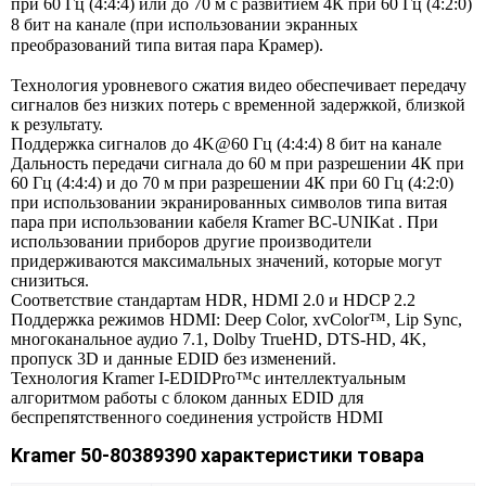
при 60 Гц (4:4:4) или до 70 м с развитием 4К при 60 Гц (4:2:0)
8 бит на канале (при использовании экранных
преобразований типа витая пара Крамер).
Технология уровневого сжатия видео обеспечивает передачу
сигналов без низких потерь с временной задержкой, близкой
к результату.
Поддержка сигналов до 4K@60 Гц (4:4:4) 8 бит на канале
Дальность передачи сигнала до 60 м при разрешении 4К при
60 Гц (4:4:4) и до 70 м при разрешении 4К при 60 Гц (4:2:0)
при использовании экранированных символов типа витая
пара при использовании кабеля Kramer BC-UNIKat . При
использовании приборов другие производители
придерживаются максимальных значений, которые могут
снизиться.
Соответствие стандартам HDR, HDMI 2.0 и HDCP 2.2
Поддержка режимов HDMI: Deep Color, xvColor™, Lip Sync,
многоканальное аудио 7.1, Dolby TrueHD, DTS-HD, 4K,
пропуск 3D и данные EDID без изменений.
Технология Kramer I-EDIDPro™с интеллектуальным
алгоритмом работы с блоком данных EDID для
беспрепятственного соединения устройств HDMI
Kramer 50-80389390 характеристики товара