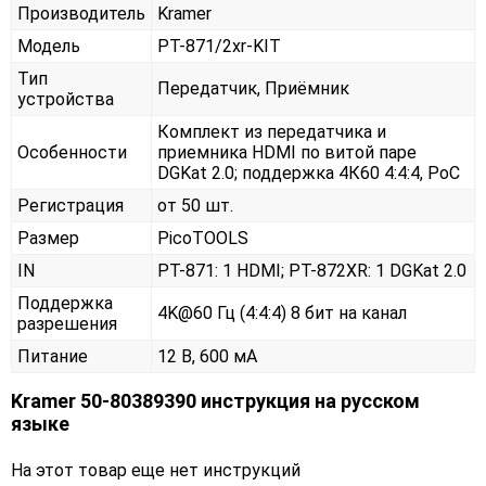
Производитель
Kramer
Модель
PT-871/2xr-KIT
Тип
Передатчик, Приёмник
устройства
Комплект из передатчика и
Особенности
приемника HDMI по витой паре
DGKat 2.0; поддержка 4К60 4:4:4, PoC
Регистрация
от 50 шт.
Размер
PicoTOOLS
IN
PT-871: 1 HDMI; PT-872XR: 1 DGKat 2.0
Поддержка
4K@60 Гц (4:4:4) 8 бит на канал
разрешения
Питание
12 В, 600 мА
Kramer 50-80389390 инструкция на русском
языке
На этот товар еще нет инструкций