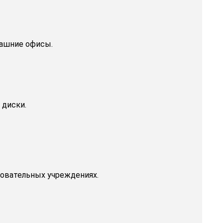
машние офисы.
 диски.
зовательных учреждениях.