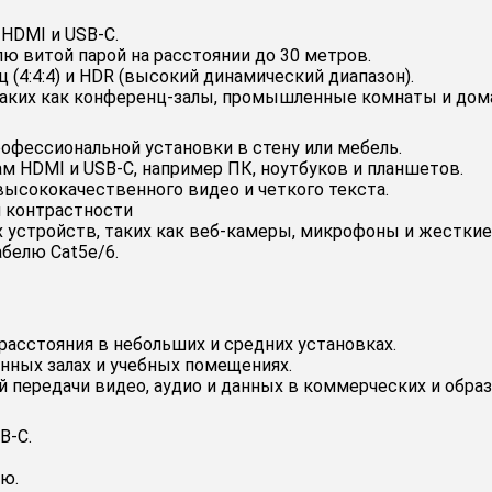
HDMI и USB-C.
ю витой парой на расстоянии до 30 метров.
 (4:4:4) и HDR (высокий динамический диапазон).
таких как конференц-залы, промышленные комнаты и до
офессиональной установки в стену или мебель.
ам HDMI и USB-C, например ПК, ноутбуков и планшетов.
я высококачественного видео и четкого текста.
и контрастности
 устройств, таких как веб-камеры, микрофоны и жесткие
абелю Cat5e/6.
расстояния в небольших и средних установках.
нных залах и учебных помещениях.
 передачи видео, аудио и данных в коммерческих и обра
B-C.
лю.