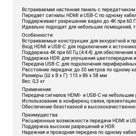
Встраиваемая настенная панель с передатчиком 
Передаёт сигналы HDMI и USB-C по одному кабел
Поддерживает разрешение видео до 4K при 60 Гц
Идеально подходит для небольших помещений, 
Особенности:
Встраиваемые конструкции: для аккуратной и пр
Вход HDMI и USB-C: для подключения к источник
Поддержка 4K при 60 Гц (4:4:4): для обеспечени
Поддержка HDR: для улучшения цветопередачи 
Передача USB-C: для подключения периферийных
Расстояние передачи: до 30 метров по одному к
Размеры (Ш х В х Г): 115 х 86 х 58 мм
Вес: 0,3 кг
Применение:
Передача сигналов HDMI- и USB-C на небольшие 
Использование в конференц-связи, презентацио
Обеспечение безотказной и высококачественной
Преимущества:
Расширенные возможности передачи HDMI и US
Поддержка высоких разрешений и HDR.
Надежная и проводная передача по одному кабе