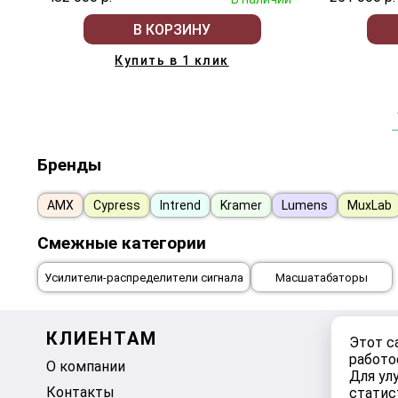
В КОРЗИНУ
Купить в 1 клик
Бренды
AMX
Cypress
Intrend
Kramer
Lumens
MuxLab
Смежные категории
Усилители-распределители сигнала
Масшатабаторы
КЛИЕНТАМ
МОЙ К
Этот с
работо
О компании
Корзина
Для ул
Контакты
Избранно
статис