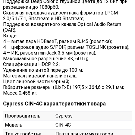
Поддержка Deep Color с глубиной цвета до 12 бит при
разрешении до 1080p60;
Сквозная передача аудиосигнала форматов LPCM
2.0/5.1/7.1, Bitstream и HD Bitstream;
Поддержка возвратного канала Optical Audio Return
(OAR);
Входы
4 – витая пара HDBaseT, разъем RJ45 (розетка);
4 – цифровое аудио S/PDIF, разъем TOSLINK (розетка);
4 – ИК, разъем miniJack 3,5 мм (розетка);
Максимальное разрешение 4K, 60 Гц;
Спецификации HDCP 2.2;
Удлинение по витой паре до 100 м;
Материал лицевой панели сталь;
Цвет лицевой части черный;
Габаритные размеры (ШxГxВ) 197,5 x 364,6 x 29,1 мм;
Масса 0,458 кг;
Cypress CIN-4C характеристики товара
Производитель
Cypress
Модель
CIN-4C
Тип устройства
Плата для коммутаторов