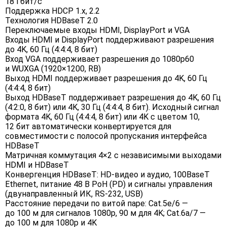
18 Гбит/с
Поддержка HDCP 1.х, 2.2
Технология HDBaseT 2.0
Переключаемые входы HDMI, DisplayPort и VGA
Входы HDMI и DisplayPort поддерживают разрешения
до 4K, 60 Гц (4:4:4, 8 бит)
Вход VGA поддерживает разрешения до 1080p60
и WUXGA (1920×1200, RB)
Выход HDMI поддерживает разрешения до 4K, 60 Гц
(4:4:4, 8 бит)
Выход HDBaseT поддерживает разрешения до 4K, 60 Гц
(4:2:0, 8 бит) или 4K, 30 Гц (4:4:4, 8 бит). Исходный сигнал
формата 4K, 60 Гц (4:4:4, 8 бит) или 4K с цветом 10,
12 бит автоматически конвертируется для
совместимости с полосой пропускания интерфейса
HDBaseT
Матричная коммутация 4×2 с независимыми выходами
HDMI и HDBaseT
Конвергенция HDBaseT: HD-видео и аудио, 100BaseT
Ethernet, питание 48 В PoH (PD) и сигналы управления
(двунаправленный ИК, RS-232, USB)
Расстояние передачи по витой паре: Cat.5e/6 —
до 100 м для сигналов 1080p, 90 м для 4K; Cat.6a/7 —
до 100 м для 1080p и 4K