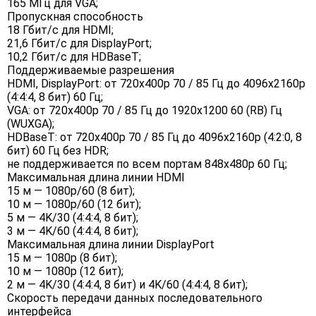
165 МГц для VGA;
Пропускная способность
18 Гбит/с для HDMI;
21,6 Гбит/с для DisplayPort;
10,2 Гбит/с для HDBaseT;
Поддерживаемые разрешения
HDMI, DisplayPort: от 720x400p 70 / 85 Гц до 4096x2160p
(4:4:4, 8 бит) 60 Гц;
VGA: от 720x400p 70 / 85 Гц до 1920x1200 60 (RB) Гц
(WUXGA);
HDBaseT: от 720x400p 70 / 85 Гц до 4096x2160p (4:2:0, 8
бит) 60 Гц без HDR;
не поддерживается по всем портам 848x480p 60 Гц;
Максимальная длина линии HDMI
15 м — 1080p/60 (8 бит);
10 м — 1080p/60 (12 бит);
5 м — 4K/30 (4:4:4, 8 бит);
3 м — 4K/60 (4:4:4, 8 бит);
Максимальная длина линии DisplayPort
15 м — 1080p (8 бит);
10 м — 1080p (12 бит);
2 м — 4K/30 (4:4:4, 8 бит) и 4K/60 (4:4:4, 8 бит);
Скорость передачи данных последовательного
интерфейса