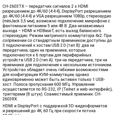
CH-2603TX – передатчик сигналов 2 х HDMI
разрешением до 4K/60 (4:4:4), DisplayPort разрешением
до 4K/60 (4:4:4) и VGA разрешением 1080p, стереоаудио
(miniJack 3,5 мм), возможно подключение микрофона с
фантомным питанием 5 или 48 В. Два независимых
выхода – HDMI и HDBaseT, есть выход балансного
стереоаудио. Режим матричного коммутатора 4х2. При
сопряжении со стандартным приемником доступны до
3 подключений к хостам USB 2.0 (тип B): два на
передатчике, один на приемнике; которые
подключаются к 6 портам для периферийных
устройств USB 2.0 (тип A): три на передатчике, три на
приемнике для подключения к нескольким источникам.
Устройство обладает очень гибкими возможностями
для конфигурации KVM-коммутации, однако
единовременно может быть активен только 1 USB-
хост. Полоса пропускания 600 МГц. Управление
осуществляется по RS-232, IP (Telnet и web-интерфейс),
триггерами (8 штук). Совместимый приемник: CH-
2603RX.
HDMI и DisplayPort с поддержкой 3D-видеоформатов
и разрешений до 4K, 60 Гц при скорости потока