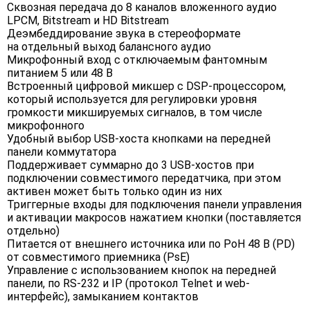
Сквозная передача до 8 каналов вложенного аудио
LPCM, Bitstream и HD Bitstream
Деэмбеддирование звука в стереоформате
на отдельный выход балансного аудио
Микрофонный вход с отключаемым фантомным
питанием 5 или 48 В
Встроенный цифровой микшер с DSP-процессором,
который используется для регулировки уровня
громкости микшируемых сигналов, в том числе
микрофонного
Удобный выбор USB-хоста кнопками на передней
панели коммутатора
Поддерживает суммарно до 3 USB-хостов при
подключении совместимого передатчика, при этом
активен может быть только один из них
Триггерные входы для подключения панели управления
и активации макросов нажатием кнопки (поставляется
отдельно)
Питается от внешнего источника или по PoH 48 В (PD)
от совместимого приемника (PsE)
Управление с использованием кнопок на передней
панели, по RS-232 и IP (протокол Telnet и web-
интерфейс), замыканием контактов