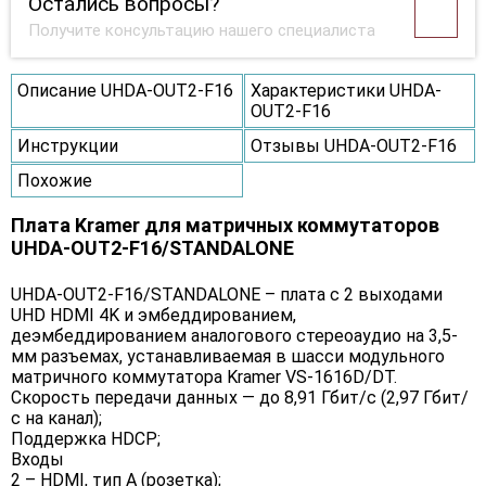
Остались вопросы?
Получите консультацию нашего специалиста
Описание UHDA-OUT2-F16
Характеристики UHDA-
OUT2-F16
Инструкции
Отзывы UHDA-OUT2-F16
Похожие
Плата Kramer для матричных коммутаторов
UHDA-OUT2-F16/STANDALONE
UHDA-OUT2-F16/STANDALONE – плата c 2 выходами
UHD HDMI 4K и эмбеддированием,
деэмбеддированием аналогового стереоаудио на 3,5-
мм разъемах, устанавливаемая в шасси модульного
матричного коммутатора Kramer VS-1616D/DT.
Скорость передачи данных — до 8,91 Гбит/с (2,97 Гбит/
с на канал);
Поддержка HDCP;
Входы
2 – HDMI, тип А (розетка);