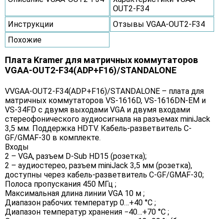
OUT2-F34
Инструкции
Отзывы VGAA-OUT2-F34
Похожие
Плата Kramer для матричных коммутаторов
VGAA-OUT2-F34(ADP+F16)/STANDALONE
VVGAA-OUT2-F34(ADP+F16)/STANDALONE – плата для
матричных коммутаторов VS-1616D, VS-1616DN-EM и
VS-34FD с двумя выходами VGA и двумя входами
стереофонического аудиосигнала на разъемах miniJack
3,5 мм. Поддержка HDTV. Кабель-разветвитель C-
GF/GMAF-30 в комплекте.
Входы
2 – VGA, разъем D-Sub HD15 (розетка);
2 – аудиостерео, разъем miniJack 3,5 мм (розетка),
доступны через кабель-разветвитель C-GF/GMAF-30;
Полоса пропускания 450 МГц ;
Максимальная длина линии VGA 10 м ;
Диапазон рабочих температур 0…+40 °C ;
Диапазон температур хранения −40…+70 °C ;