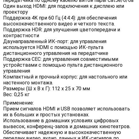
передатчика по одному кабелю витой пары Cat5e/6/6a
Один выход HDMI: для подключения к дисплею или
проектору
Поддержка 4K при 60 Гц (4:4:4): для обеспечения
высококачественного видео и четкого текста.
Поддержка HDR: для улучшения цветопередачи и
контрастности
Двунаправленный ИК-порт: для управления
используется HDMI с помощью ИК-пульта
дистанционного управления на передатчике
Поддержка CEC: для управления совместимыми
устройствами с помощью пульта дистанционного
управления
Компактный и прочный корпус: для настольного или
настенного монтажа.
Размеры (Ш х В х Г): 112 х 25 х 70 мм
Вес: 0,25 кг
Применение:
Прием сигналов HDMI и USB позволяет использовать
их в больших и простых установках.
Использование в домашних условиях цифровых
вывесок, конференц-залов и домашних кинотеатров.
Обеспечивает надежную и высококачественную
передачу видео, аудио, данных и ИК-сигналов по