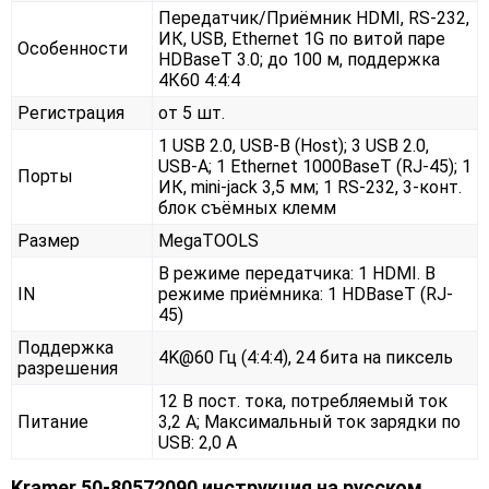
Передатчик/Приёмник HDMI, RS-232,
ИК, USB, Ethernet 1G по витой паре
Особенности
HDBaseT 3.0; до 100 м, поддержка
4К60 4:4:4
Регистрация
от 5 шт.
1 USB 2.0, USB-B (Host); 3 USB 2.0,
USB-A; 1 Ethernet 1000BaseT (RJ-45); 1
Порты
ИК, mini-jack 3,5 мм; 1 RS-232, 3-конт.
блок съёмных клемм
Размер
MegaTOOLS
В режиме передатчика: 1 HDMI. В
IN
режиме приёмника: 1 HDBaseT (RJ-
45)
Поддержка
4K@60 Гц (4:4:4), 24 бита на пиксель
разрешения
12 В пост. тока, потребляемый ток
Питание
3,2 А; Максимальный ток зарядки по
USB: 2,0 А
Kramer 50-80572090 инструкция на русском