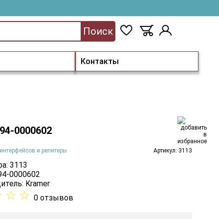
Поиск
Контакты
 94-0000602
интерфейсов и репитеры
Артикул: 3113
а: 3113
 94-0000602
итель:
Kramer
☆
☆
☆
0 отзывов