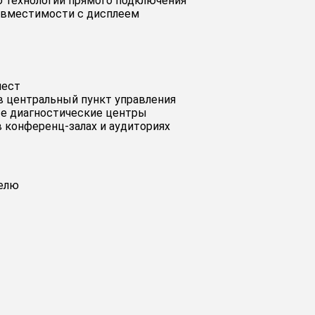
ю технологии прямого подключения
совместимости с дисплеем
мест
в центральный пункт управления
е диагностические центры
 конференц-залах и аудиториях
белю