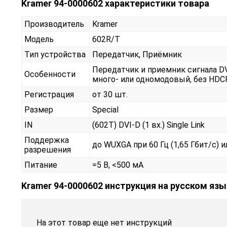
Kramer 94-0000602 характеристики товара
Производитель
Kramer
Модель
602R/T
Тип устройства
Передатчик, Приёмник
Передатчик и приемник сигнала DV
Особенности
много- или одномодовый, без HDCP
Регистрация
от 30 шт.
Размер
Special
IN
(602T) DVI-D (1 вх.) Single Link
Поддержка
до WUXGA при 60 Гц (1,65 Гбит/с) 
разрешения
Питание
=5 В, <500 мА
Kramer 94-0000602 инструкция на русском яз
На этот товар еще нет инструкций