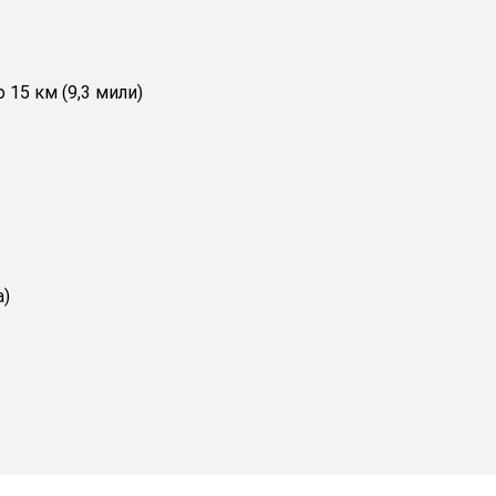
15 км (9,3 мили)
а)