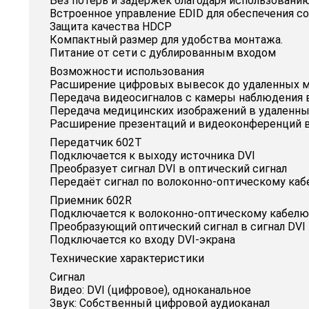
Без потерь и задержек благодаря использовани
Встроенное управление EDID для обеспечения 
Защита качества HDCP
Компактный размер для удобства монтажа.
Питание от сети с дублированным входом
Возможности использования
Расширение цифровых вывесок до удаленных 
Передача видеосигналов с камеры наблюдения 
Передача медицинских изображений в удаленны
Расширение презентаций и видеоконференций в
Передатчик 602Т
Подключается к выходу источника DVI
Преобразует сигнал DVI в оптический сигнал
Передаёт сигнал по волоконно-оптическому ка
Приемник 602R
Подключается к волоконно-оптическому кабелю
Преобразующий оптический сигнал в сигнал DVI
Подключается ко входу DVI-экрана
Технические характеристики
Сигнал
Видео: DVI (цифровое), одноканальное
Звук: Собственный цифровой аудиоканал