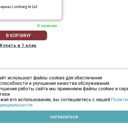
аркас Lomberg N-2х2
В наличии
В КОРЗИНУ
Купить в 1 клик
АБИНЕТ
УСЛУГИ
айт использует файлы cookies для обеспечения
способности и улучшения качества обслуживания.
Монтаж
учшения работы сайта мы применяем файлы cookies и се
е
тики.
жая его использование, вы соглашаетесь с нашей
Полити
денциальности
согласиться
026 © Информация, товары и цены, представленные на сайте, не являются д