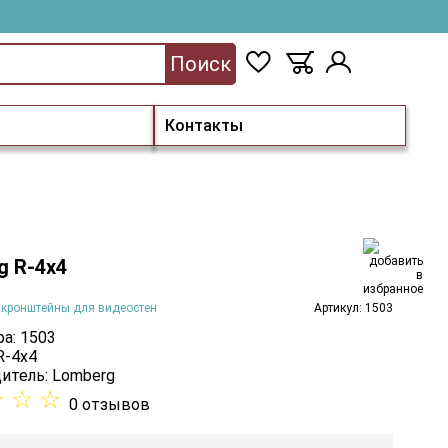
Поиск
Контакты
g R-4х4
 кронштейны для видеостен
Артикул: 1503
а: 1503
R-4х4
итель:
Lomberg
☆
☆
☆
0 отзывов