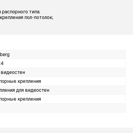
распорного типа.
репления пол-потолок;
berg
х4
 видеостен
порные крепления
пления для видеостен
порные крепления