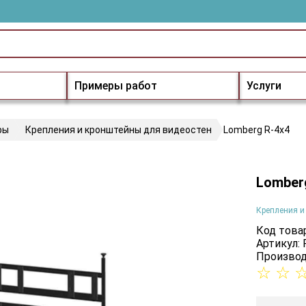
Примеры работ
Услуги
ры
Крепления и кронштейны для видеостен
Lomberg R-4х4
Lomber
Крепления и
Код товар
Артикул: 
Производ
☆
☆