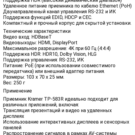
Поддержка HDR (высокий динамический диапазон)
Удаленное питание приемника по кабелю Ethernet (PoH)
Двунаправленный канал управления RS-232 и ИК
Поддержка функций EDID, HDCP и CEC.
Компактный и прочный корпус для скрытой установки.
Технические характеристики
Видео вход: HDBaseT
Видеовыходы: HDMI, DisplayPort
Максимальное разрешение: 4K при 60 Гц (4:4:4)
Поддержка HDR: HDR10, Dolby Vision, HLG
Поддержка управления: RS-232, ИК
Питание: PoE (при использовании совместимого
передатчика) или внешний адаптер питания.
Размеры: 103 х 70 х 25 мм.
Вес: 250 г
Применение
Приемник Kramer TP-583R идеально подходит для
различных приложений, включая:
Трансляция презентаций и видео на удаленных
дисплеях
Использование интерактивных дисплеев и сенсорных
панелей
Распространение сигналов в рамках AV-системы