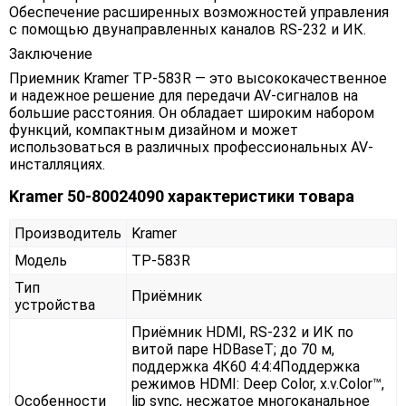
Обеспечение расширенных возможностей управления
с помощью двунаправленных каналов RS-232 и ИК.
Заключение
Приемник Kramer TP-583R — это высококачественное
и надежное решение для передачи AV-сигналов на
большие расстояния. Он обладает широким набором
функций, компактным дизайном и может
использоваться в различных профессиональных AV-
инсталляциях.
Kramer 50-80024090 характеристики товара
Производитель
Kramer
Модель
TP-583R
Тип
Приёмник
устройства
Приёмник HDMI, RS-232 и ИК по
витой паре HDBaseT; до 70 м,
поддержка 4К60 4:4:4Поддержка
режимов HDMI: Deep Color, x.v.Color™,
Особенности
lip sync, несжатое многоканальное