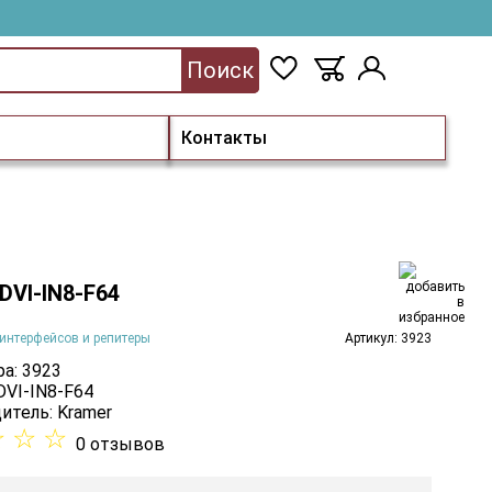
Поиск
Контакты
DVI-IN8-F64
интерфейсов и репитеры
Артикул: 3923
а: 3923
DVI-IN8-F64
итель:
Kramer
☆
☆
☆
0 отзывов