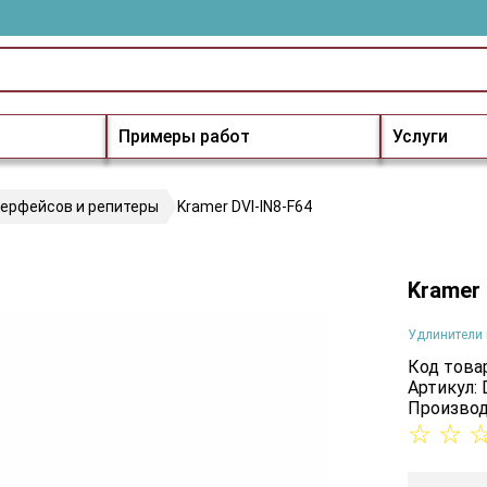
Примеры работ
Услуги
терфейсов и репитеры
Kramer DVI-IN8-F64
Kramer 
Удлинители 
Код товар
Артикул: 
Производ
☆
☆