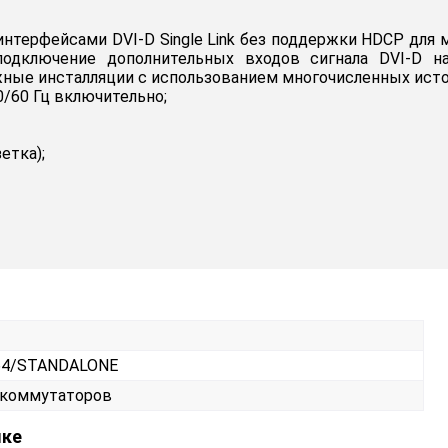
интерфейсами DVI-D Single Link без поддержки HDCP дл
 подключение дополнительных входов сигнала DVI-D 
ные инсталляции с использованием многочисленных исто
/60 Гц включительно;
зетка);
F64/STANDALONE
 коммутаторов
ыке