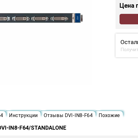
Цена
Остал
Получит
64
Инструкции
Отзывы DVI-IN8-F64
Похожие
DVI-IN8-F64/STANDALONE