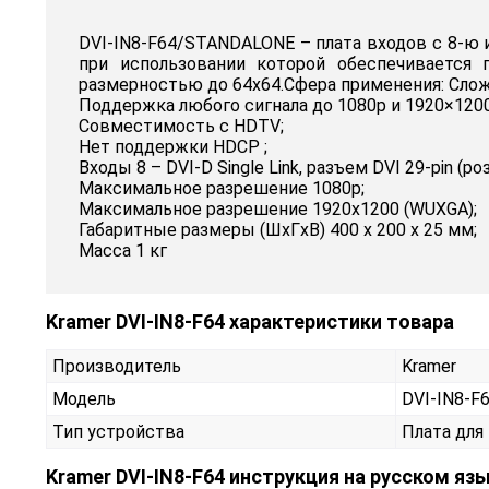
DVI-IN8-F64/STANDALONE – плата входов с 8-ю 
при использовании которой обеспечивается
размерностью до 64х64.Сфера применения: Слож
Поддержка любого сигнала до 1080p и 1920×1200
Совместимость с HDTV;
Нет поддержки HDCP ;
Входы 8 – DVI-D Single Link, разъем DVI 29-pin (ро
Максимальное разрешение 1080p;
Максимальное разрешение 1920x1200 (WUXGA);
Габаритные размеры (ШxГxВ) 400 x 200 x 25 мм;
Масса 1 кг
Kramer DVI-IN8-F64 характеристики товара
Производитель
Kramer
Модель
DVI-IN8-
Тип устройства
Плата для
Kramer DVI-IN8-F64 инструкция на русском яз