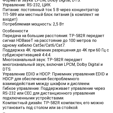
Форматы звука: LPCM, Dolby Digital, DTS.
Управление: RS-232, ЦИК
Питание: постоянный ток 5 В через концентратор
ТП-589 или местный блок питания (в комплект не
входит)
Потребляемая мощность: 2,5 Вт
Особенности
Передача на большие расстояния: TP-582R передает
сигнал HDBaseT на расстояние до 100 метров по
одному кабелю Cat5e/Cat6/Cat7.
Поддержка 4K: приёмник разрешения до 4K при 60 Гц с
субдискретизацией 4:4:4.
Многоканальный звук: TP-582R передает
многоканальный звук, включая LPCM, Dolby Digital и
DTS.
Управление EDID и HDCP: Приемник управления EDID и
HDCP для обеспечения беспроблемного
взаимодействия между шкафом и дисплеем.
Гибкое управление: Поддерживает управление через
RS-232 или CEC для дистанционного управления
подключенными устройствами.
Компактный дизайн: TP-582R компактен, его можно
установить под столом или за стойкой.