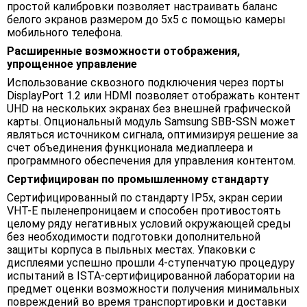
простой калибровки позволяет настраивать баланс
белого экранов размером до 5x5 с помощью камеры
мобильного телефона.
Расширенные возможности отображения,
упрощенное управление
Использование сквозного подключения через порты
DisplayPort 1.2 или HDMI позволяет отображать контент
UHD на нескольких экранах без внешней графической
карты. Опциональный модуль Samsung SBB-SSN может
являться источником сигнала, оптимизируя решение за
счет объединения функционала медиаплеера и
программного обеспечения для управления контентом.
Сертифицирован по промышленному стандарту
Сертифицированный по стандарту IP5x, экран серии
VHT-E пыленепроницаем и способен противостоять
целому ряду негативных условий окружающей среды
без необходимости подготовки дополнительной
защиты корпуса в пыльных местах. Упаковки с
дисплеями успешно прошли 4-ступенчатую процедуру
испытаний в ISTA-сертифицированной лаборатории на
предмет оценки возможности получения минимальных
повреждений во время транспортировки и доставки