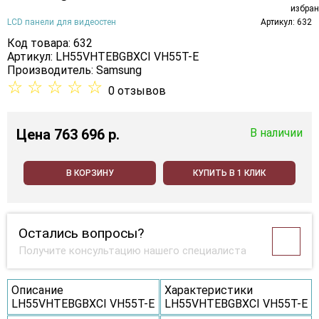
LCD панели для видеостен
Артикул: 632
Код товара: 632
Артикул: LH55VHTEBGBXCI VH55T-E
Производитель:
Samsung
☆
☆
☆
☆
☆
0 отзывов
Цена
763 696 p.
В наличии
В КОРЗИНУ
КУПИТЬ В 1 КЛИК
Остались вопросы?
Получите консультацию нашего специалиста
Описание
Характеристики
LH55VHTEBGBXCI VH55T-E
LH55VHTEBGBXCI VH55T-E