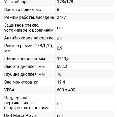
Углы обзора
178x178
Время отклика, мс
8
Режим работы, час/день
24/7
Защитное стекло,
нет
устойчивое к царапинам
Антибликовое покрытие
да
Размер рамки (T/B/L/R),
0,9
мм
Ширина дисплея, мм
1211,5
Высота дисплея, мм
682,3
Глубина дисплея, мм
70
Вес монитора, кг
19,4
VESA
600 x 400
Поддержка
вертикального
да
(Портретного) режима
USB Media Player
нет