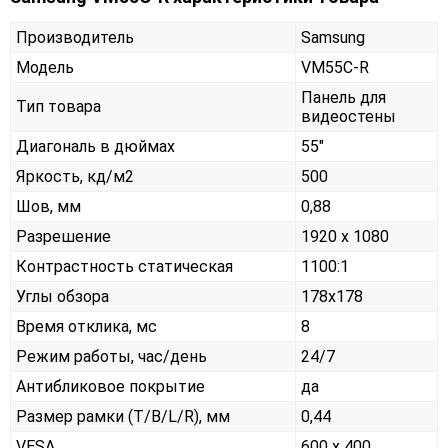
Производитель
Samsung
Модель
VM55C-R
Панель для
Тип товара
видеостены
Диагональ в дюймах
55"
Яркость, кд/м2
500
Шов, мм
0,88
Разрешение
1920 x 1080
Контрастность статическая
1100:1
Углы обзора
178x178
Время отклика, мс
8
Режим работы, час/день
24/7
Антибликовое покрытие
да
Размер рамки (T/B/L/R), мм
0,44
VESA
600 x 400