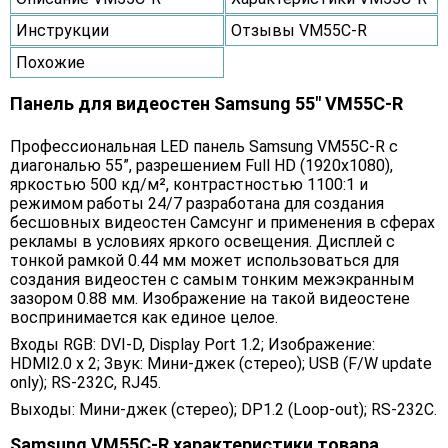
Инструкции
Отзывы VM55C-R
Похожие
Панель для видеостен Samsung 55" VM55C-R
Профессиональная LED панель Samsung VM55C-R с
диагональю 55”, разрешением Full HD (1920x1080),
яркостью 500 кд/м², контрастностью 1100:1 и
режимом работы 24/7 разработана для создания
бесшовных видеостен Самсунг и применения в сферах
рекламы в условиях яркого освещения. Дисплей с
тонкой рамкой 0.44 мм может использоваться для
создания видеостен с самым тонким межэкранным
зазором 0.88 мм. Изображение на такой видеостене
воспринимается как единое целое.
Входы RGB: DVI-D, Display Port 1.2; Изображение:
HDMI2.0 x 2; Звук: Мини-джек (стерео); USB (F/W update
only); RS-232C, RJ45.
Выходы: Мини-джек (стерео); DP1.2 (Loop-out); RS-232C.
Samsung VM55C-R характеристики товара