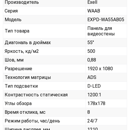
Производитель
Exell
Серия
WAAB
Модель
EXPD-WA55AB05
Панель для
Тип товара
видеостены
Диагональ в дюймах
55"
Яркость, кд/м2
500
Шов, мм
0,88
Разрешение
1920 x 1080
Технология матрицы
ADS
Тип подсветки
D-LED
Контрастность статическая
1200:1
Углы обзора
178x178
Время отклика, мс
8
Режим работы, час/день
24/7
Ширина дисплея, мм
1210