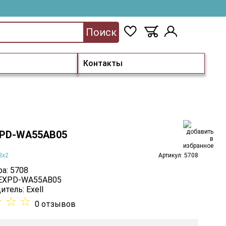
Поиск
Контакты
EXPD-WA55AB05
3х2
Артикул: 5708
а: 5708
 EXPD-WA55AB05
итель:
Exell
☆
☆
☆
0 отзывов