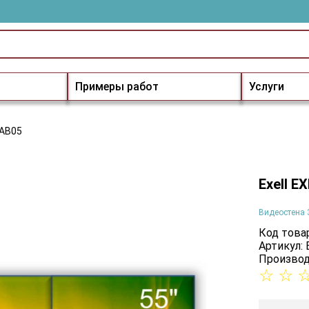
Примеры работ
Услуги
5AB05
Exell 
Видеостена 
Код товар
Артикул:
Производ
☆
☆