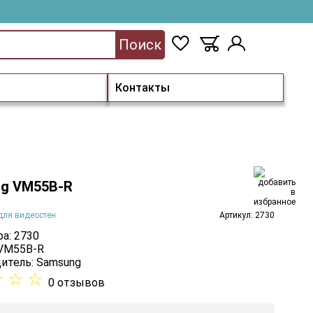
Поиск
Контакты
g VM55B-R
для видеостен
Артикул: 2730
а: 2730
 VM55B-R
итель:
Samsung
☆
☆
☆
0 отзывов