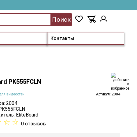
Поиск
Контакты
ard PK555FCLN
для видеостен
Артикул: 2004
а: 2004
 PK555FCLN
итель:
EliteBoard
☆
☆
☆
0 отзывов