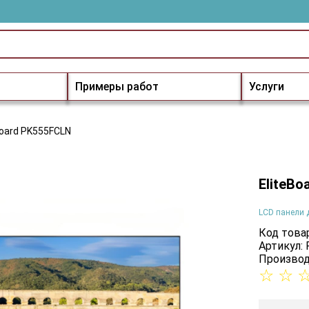
Примеры работ
Услуги
Board PK555FCLN
EliteBo
LCD панели 
Код товар
Артикул:
Производ
☆
☆