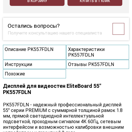
В КОРЗИНУ
КУПИТЬ В 1 КЛИК
Остались вопросы?
Получите консультацию нашего специалиста
Описание PK557FDLN
Характеристики
PK557FDLN
Инструкции
Отзывы PK557FDLN
Похожие
Дисплей для видеостен EliteBoard 55"
PK557FDLN
PK557FDLN - надежный профессиональный дисплей
55" серии PREMIUM с суммарной толщиной рамок 1.8
мм, прямой светодиодной интеллектуальной
подсветкой, проходным сигналом 4К 60Гц, сетевым
интерфейсом и возможностью калибровки внешним