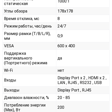
1000:1
статическая
Углы обзора
178x178
Время отклика, мс
8
Режим работы, час/день
24/7
Размер рамки (T/B/L/R),
0,9
мм
VESA
600 x 400
Поддержка
вертикального
да
(Портретного) режима
Wi-Fi
нет
Display Port x 2 , HDMI x 2 ,
Входы
LAN , RJ45 , RS232 , USB
Выходы
Display Port , RJ45
Диапазон влажности, %
20 - 85
Потребление энергии
200
(Max), Вт