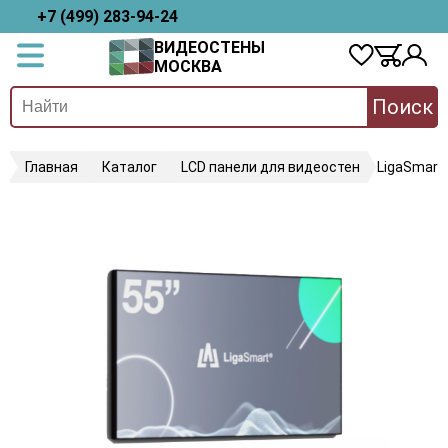
+7 (499) 283-94-24
ВИДЕОСТЕНЫ
МОСКВА
Поиск
Главная
Каталог
LCD панели для видеостен
LigaSmart