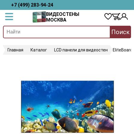
+7 (499) 283-94-24
ВИДЕОСТЕНЫ
МОСКВА
Поиск
Главная
Каталог
LCD панели для видеостен
EliteBoard