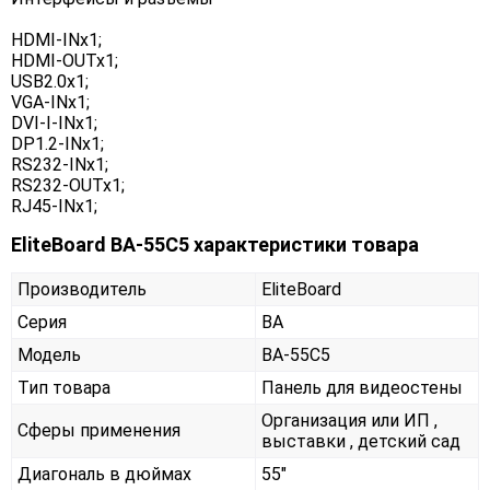
HDMI-INx1;
HDMI-OUTx1;
USB2.0x1;
VGA-INx1;
DVI-I-INx1;
DP1.2-INx1;
RS232-INx1;
RS232-OUTx1;
RJ45-INx1;
EliteBoard BA-55C5 характеристики товара
Производитель
EliteBoard
Серия
BA
Модель
BA-55C5
Тип товара
Панель для видеостены
Организация или ИП ,
Сферы применения
выставки , детский сад
Диагональ в дюймах
55"