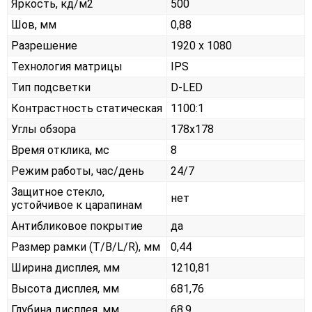
Яркость, кд/м2
500
Шов, мм
0,88
Разрешение
1920 x 1080
Технология матрицы
IPS
Тип подсветки
D-LED
Контрастность статическая
1100:1
Углы обзора
178x178
Время отклика, мс
8
Режим работы, час/день
24/7
Защитное стекло,
нет
устойчивое к царапинам
Антибликовое покрытие
да
Размер рамки (T/B/L/R), мм
0,44
Ширина дисплея, мм
1210,81
Высота дисплея, мм
681,76
Глубина дисплея, мм
68,9