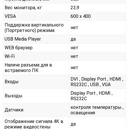
Вес монитора, кг
23,9
VESA
600 x 400
Поддержка вертикального
нет
(Портретного) режима
USB Media Player
да
WEB браузер
нет
Wi-Fi
нет
Наличе разъема для в
нет
встраемого ПК
DVI , Display Port , HDMI ,
Входы
RS232С , USB , VGA
Display Port , HDMI ,
Выходы
RS232С
контроля температуры ,
Датчики
освещения
Отображение сигнала 4К в
да
режиме видеостены