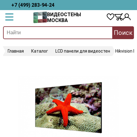
+7 (499) 283-94-24
ВИДЕОСТЕНЫ
МОСКВА
Поиск
Главная
Каталог
LCD панели для видеостен
Hikvision 