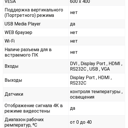
VESA
600 x 400
Поддержка вертикального
нет
(Портретного) режима
USB Media Player
да
WEB браузер
нет
Wi-Fi
нет
Наличе разъема для в
нет
встраемого ПК
DVI , Display Port , HDMI ,
Входы
RS232С , USB , VGA
Display Port , HDMI ,
Выходы
RS232С
контроля температуры ,
Датчики
освещения
Отображение сигнала 4К в
да
режиме видеостены
Диапазон рабочих
от 0 до 40
ремператур, ⁰С