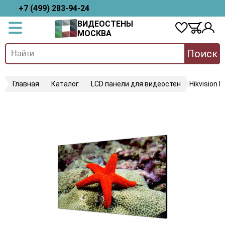
+7 (499) 283-94-24
ВИДЕОСТЕНЫ
МОСКВА
Поиск
Главная
Каталог
LCD панели для видеостен
Hikvision 