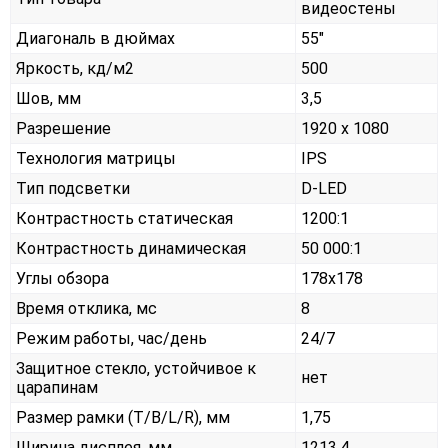
видеостены
Диагональ в дюймах
55"
Яркость, кд/м2
500
Шов, мм
3,5
Разрешение
1920 x 1080
Технология матрицы
IPS
Тип подсветки
D-LED
Контрастность статическая
1200:1
Контрастность динамическая
50 000:1
Углы обзора
178x178
Время отклика, мс
8
Режим работы, час/день
24/7
Защитное стекло, устойчивое к
нет
царапинам
Размер рамки (T/B/L/R), мм
1,75
Ширина дисплея, мм
1213,4