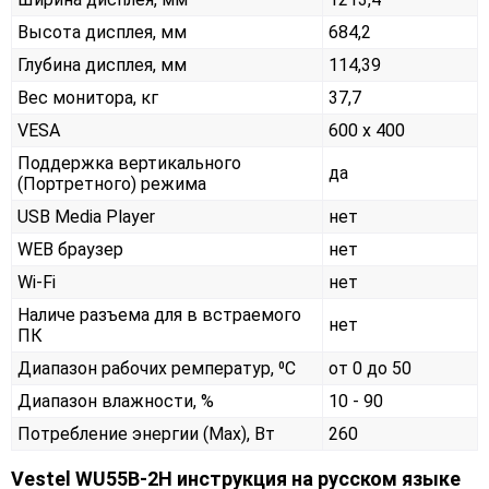
Высота дисплея, мм
684,2
Глубина дисплея, мм
114,39
Вес монитора, кг
37,7
VESA
600 x 400
Поддержка вертикального
да
(Портретного) режима
USB Media Player
нет
WEB браузер
нет
Wi-Fi
нет
Наличе разъема для в встраемого
нет
ПК
Диапазон рабочих ремператур, ⁰С
от 0 до 50
Диапазон влажности, %
10 - 90
Потребление энергии (Max), Вт
260
Vestel WU55B-2H инструкция на русском языке