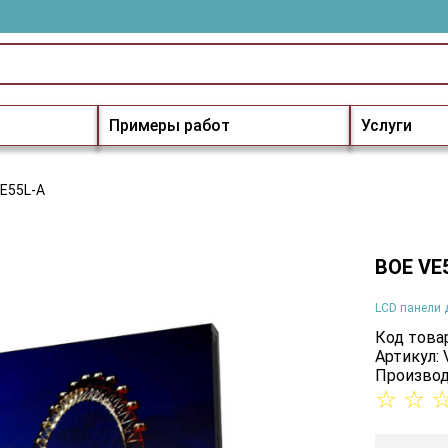
Примеры работ
Услуги
E55L-A
BOE VE
LCD панели 
Код товар
Артикул:
Производ
☆
☆