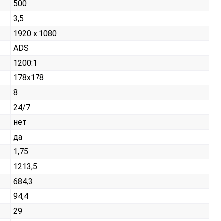
500
3,5
1920 x 1080
ADS
1200:1
178x178
8
24/7
нет
да
1,75
1213,5
684,3
94,4
29