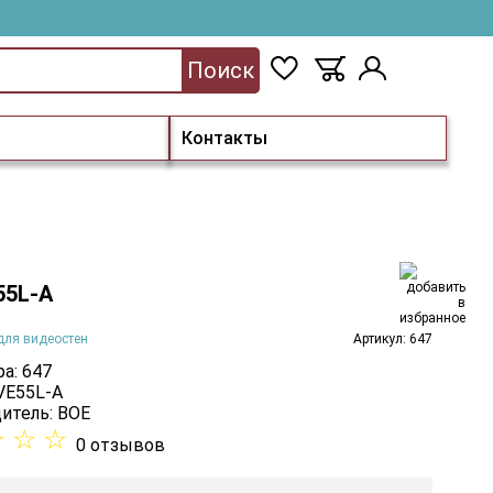
Поиск
Контакты
55L-A
для видеостен
Артикул: 647
а: 647
 VE55L-A
итель:
BOE
☆
☆
☆
0 отзывов