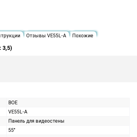
струкции
Отзывы VE55L-A
Похожие
 3,5)
BOE
VE55L-A
Панель для видеостены
55"