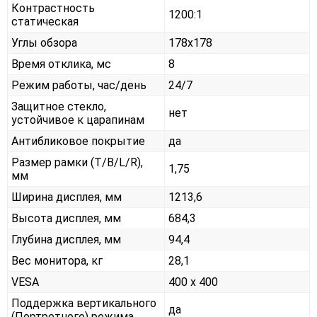
Контрастность
1200:1
статическая
Углы обзора
178x178
Время отклика, мс
8
Режим работы, час/день
24/7
Защитное стекло,
нет
устойчивое к царапинам
Антибликовое покрытие
да
Размер рамки (T/B/L/R),
1,75
мм
Ширина дисплея, мм
1213,6
Высота дисплея, мм
684,3
Глубина дисплея, мм
94,4
Вес монитора, кг
28,1
VESA
400 x 400
Поддержка вертикального
да
(Портретного) режима