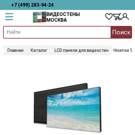
+7 (499) 283-94-24
ВИДЕОСТЕНЫ
МОСКВА
Поиск
Главная
Каталог
LCD панели для видеостен
Hisense 5