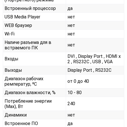
Встроенный процессор
да
USB Media Player
нет
WEB браузер
нет
Wi-Fi
нет
Наличе разъема для в
нет
встраемого ПК
DVI , Display Port , HDMI x
Входы
2 , RS232С , USB , VGA
Выходы
Display Port , RS232С
Диапазон рабочих
от 0 до 40
ремператур, ⁰С
Диапазон влажности, %
10 - 80
Потребление энергии
240
(Max), Вт
Динамики
нет
Встроенное ПО
да