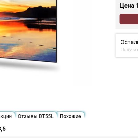
Цена
Остал
Получит
укции
Отзывы BT55L
Похожие
,5