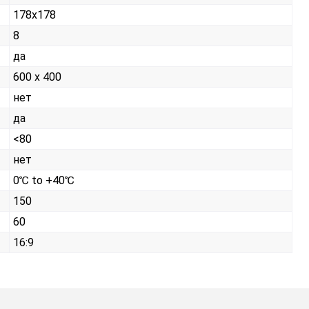
178x178
8
да
600 x 400
нет
да
<80
нет
0℃ to +40℃
150
60
16:9