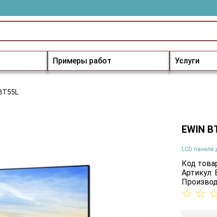
Примеры работ
Услуги
BT55L
EWIN B
LCD панели 
Код товар
Артикул:
Производ
☆
☆