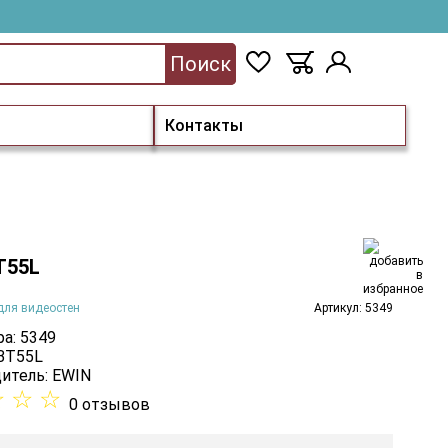
Поиск
Контакты
T55L
для видеостен
Артикул: 5349
а: 5349
 BT55L
итель:
EWIN
☆
☆
☆
0 отзывов