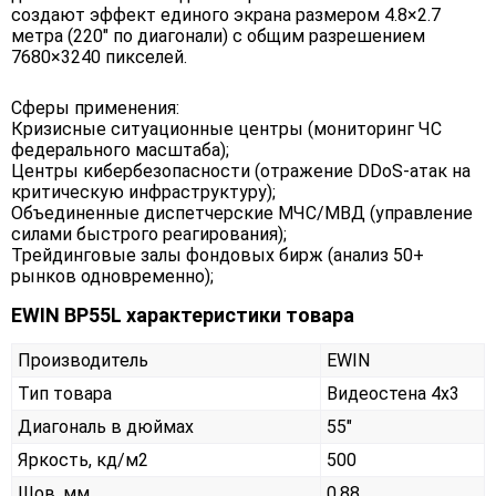
создают эффект единого экрана размером 4.8×2.7
метра (220" по диагонали) с общим разрешением
7680×3240 пикселей.
Сферы применения:
Кризисные ситуационные центры (мониторинг ЧС
федерального масштаба);
Центры кибербезопасности (отражение DDoS-атак на
критическую инфраструктуру);
Объединенные диспетчерские МЧС/МВД (управление
силами быстрого реагирования);
Трейдинговые залы фондовых бирж (анализ 50+
рынков одновременно);
EWIN BP55L характеристики товара
Производитель
EWIN
Тип товара
Видеостена 4х3
Диагональ в дюймах
55"
Яркость, кд/м2
500
Шов, мм
0,88