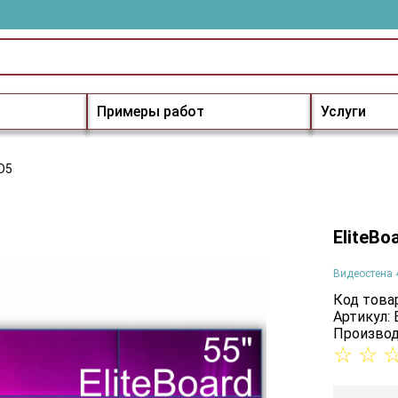
Примеры работ
Услуги
5D5
EliteBo
Видеостена 
Код товар
Артикул:
Производ
☆
☆