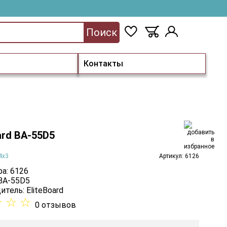
Поиск
Контакты
ard BA-55D5
4х3
Артикул: 6126
а: 6126
 BA-55D5
итель:
EliteBoard
☆
☆
☆
0 отзывов