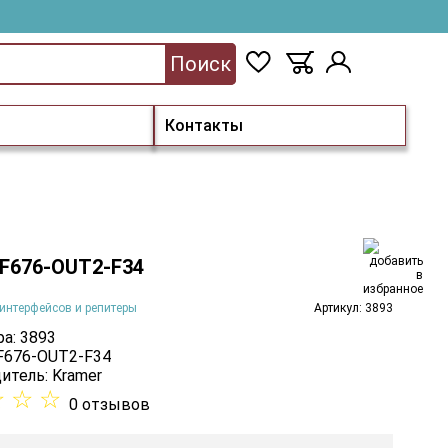
Поиск
Контакты
 F676-OUT2-F34
интерфейсов и репитеры
Артикул: 3893
а: 3893
 F676-OUT2-F34
итель:
Kramer
☆
☆
☆
0 отзывов