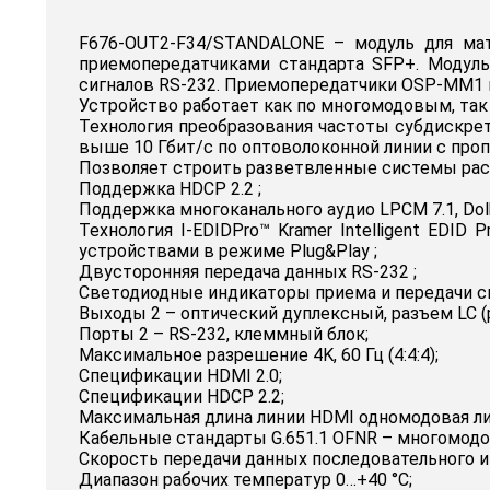
F676-OUT2-F34/STANDALONE – модуль для ма
приемопередатчиками стандарта SFP+. Модуль
сигналов RS-232. Приемопередатчики OSP-MM1 
Устройство работает как по многомодовым, та
Технология преобразования частоты субдискрет
выше 10 Гбит/с по оптоволоконной линии с проп
Позволяет строить разветвленные системы расп
Поддержка HDCP 2.2 ;
Поддержка многоканального аудио LPCM 7.1, Dol
Технология I-EDIDPro™ Kramer Intelligent EDI
устройствами в режиме Plug&Play ;
Двусторонняя передача данных RS-232 ;
Светодиодные индикаторы приема и передачи си
Выходы 2 – оптический дуплексный, разъем LC (
Порты 2 – RS-232, клеммный блок;
Максимальное разрешение 4K, 60 Гц (4:4:4);
Спецификации HDMI 2.0;
Спецификации HDCP 2.2;
Максимальная длина линии HDMI одномодовая лин
Кабельные стандарты G.651.1 OFNR – многомодов
Скорость передачи данных последовательного и
Диапазон рабочих температур 0…+40 °C;