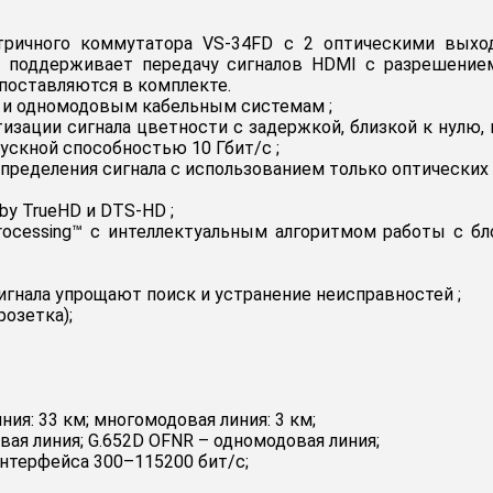
тричного коммутатора VS-34FD с 2 оптическими вых
 поддерживает передачу сигналов HDMI с разрешением 
поставляются в комплекте.
к и одномодовым кабельным системам ;
изации сигнала цветности с задержкой, близкой к нулю
ускной способностью 10 Гбит/с ;
ределения сигнала с использованием только оптических с
by TrueHD и DTS-HD ;
D Processing™ с интеллектуальным алгоритмом работы с 
гнала упрощают поиск и устранение неисправностей ;
розетка);
ия: 33 км; многомодовая линия: 3 км;
ая линия; G.652D OFNR – одномодовая линия;
нтерфейса 300–115200 бит/с;