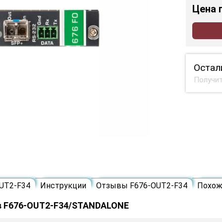
Цена
Остал
Получит
UT2-F34
Инструкции
Отзывы F676-OUT2-F34
Похож
в F676-OUT2-F34/STANDALONE