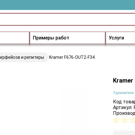
Примеры работ
Услуги
терфейсов и репитеры
Kramer F676-OUT2-F34
Kramer
Удлинители 
Код товар
Артикул:
Производ
☆
☆