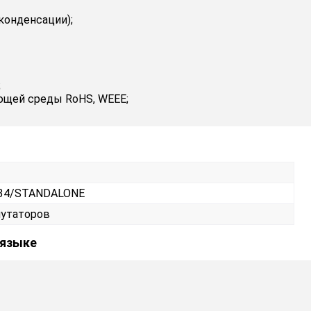
конденсации);
;
ющей среды RoHS, WEEE;
F34/STANDALONE
утаторов
 языке