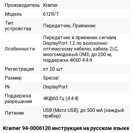
Производитель
Kramer
Модель
612R/T
Тип
Передатчик, Приёмник
устройства
Передатчик и приемник сигнала
DisplayPort 1.2 по волоконно-
Особенности
оптическому кабелю; кабель 2LC,
многомодовый ОМ3, до 200 м,
поддержка 4К60 4:4:4
Регистрация
от 20 шт.
Размер
Special
IN
DisplayPort
Поддержка
4K@60 Гц (4:4:4)
разрешения
USB (Micro USB), до 500 мА (каждый
Питание
прибор)
Kramer 94-0006120 инструкция на русском языке