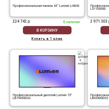
Профессиональная панель 43" Lumien LHB43
Профессиона
LS11050SD
224 742 р.
2 971 303 
В наличии
В КОРЗИНУ
Купить в 1 клик
Профессиональный дисплей Lumien 75"
Профессиона
LB7545SDG2
LB6540SDG2