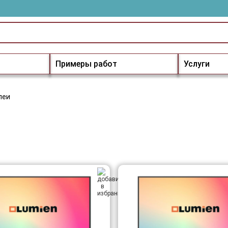
Примеры работ
Услуги
леи