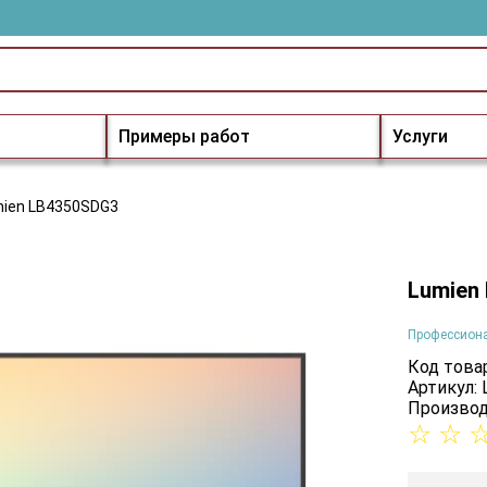
Примеры работ
Услуги
ien LB4350SDG3
Lumien
Профессион
Код товар
Артикул:
Производ
☆
☆