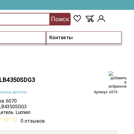
Поиск
Контакты
 LB4350SDG3
альные дисплеи
Артикул: 6070
а: 6070
 LB4350SDG3
итель:
Lumien
☆
☆
☆
0 отзывов