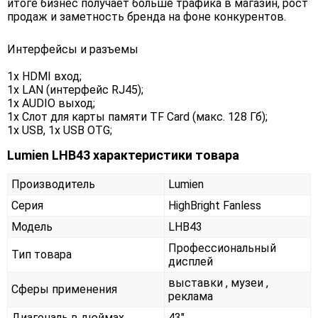
итоге бизнес получает больше трафика в магазин, рост
продаж и заметность бренда на фоне конкурентов.
Интерфейсы и разъемы
1x HDMI вход;
1x LAN (интерфейс RJ45);
1x AUDIO выход;
1x Слот для карты памяти TF Card (макс. 128 Гб);
1x USB, 1x USB OTG;
Lumien LHB43 характеристики товара
Производитель
Lumien
Серия
HighBright Fanless
Модель
LHB43
Профессиональный
Тип товара
дисплей
выставки , музеи ,
Сферы применения
реклама
Диагональ в дюймах
43"