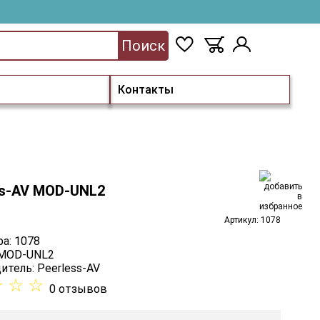
Поиск
Контакты
ss-AV MOD-UNL2
Артикул: 1078
а: 1078
 MOD-UNL2
итель:
Peerless-AV
☆
☆
☆
0 отзывов