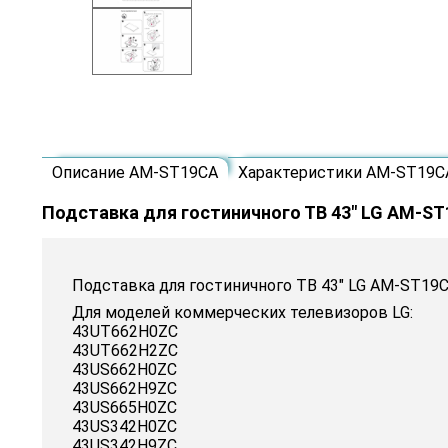
Описание AM-ST19CA
Характеристики AM-ST19C
Подставка для гостиничного ТВ 43" LG AM-S
Подставка для гостиничного ТВ 43" LG AM-ST19CA:
Для моделей коммерческих телевизоров LG:
43UT662H0ZC
43UT662H2ZC
43US662H0ZC
43US662H9ZC
43US665H0ZC
43US342H0ZC
43US342H9ZC