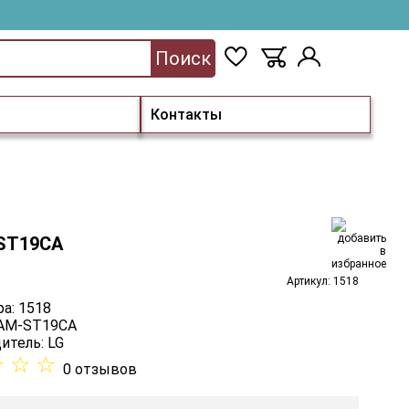
Поиск
Контакты
ST19CA
Артикул: 1518
а: 1518
 AM-ST19CA
итель:
LG
☆
☆
☆
0 отзывов