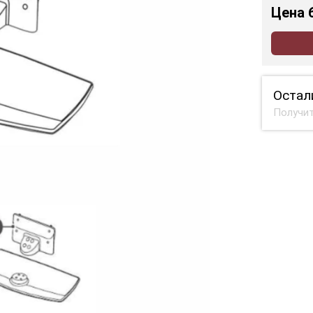
Цена
Остал
Получит