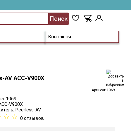
Поиск
Контакты
ss-AV ACC-V900X
Артикул: 1069
а: 1069
 ACC-V900X
итель:
Peerless-AV
☆
☆
☆
0 отзывов